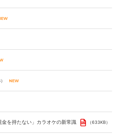
B）
現金を持たない」カラオケの新常識
（633KB）