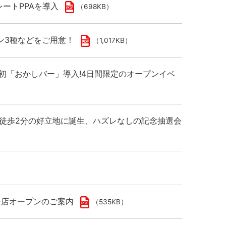
ートPPAを導入
（698KB）
ン3種などをご用意！
（1,017KB）
域初「おかしバー」導入!4日間限定のオープンイベ
から徒歩2分の好立地に誕生、ハズレなしの記念抽選会
1号店オープンのご案内
（535KB）