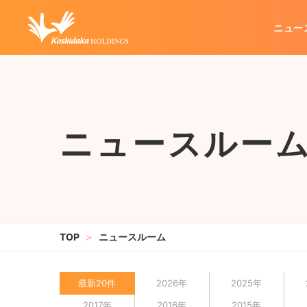
ニュー
企業情報
グループ事業
IR情報
ニュースルー
代表メッセージ
カラオケ事業
IRリリース
経営方針
不動産管理事業
企業理念
業績・財務
会社概要
その他
IRお問い合わせ
IRポリシー
電
ニュースルーム
最新20件
2026年
2025年
2017年
2016年
2015年