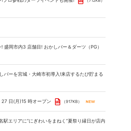
プン!プロ参戦のダーツイベントも開催!
（712KB）
ン! 盛岡市内3 店舗目! おかしバー＆ダーツ（PG）
おかしバーを宮城・大崎市初導入!来店するたび貯まる
7 日(月)15 時オープン
（917KB）
！名駅エリアに“にぎわいをまねく”夏祭り縁日が店内