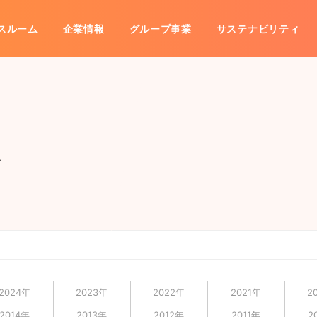
スルーム
企業情報
グループ事業
サステナビリティ
ム
事業
IRライブラリ
沿革
海外展開
グループ会社一覧
株式情報
株主優待
数字で見るコシダカ
IRカレ
子公告
免責事項
2024年
2023年
2022年
2021年
2
2014年
2013年
2012年
2011年
2