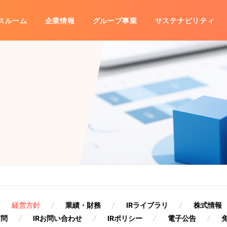
スルーム
企業情報
グループ事業
サステナビリティ
事業
IRライブラリ
沿革
海外展開
グループ会社一覧
株式情報
株主優待
数字で見るコシダカ
IRカレ
子公告
免責事項
経営方針
業績・財務
IRライブラリ
株式情報
質問
IRお問い合わせ
IRポリシー
電子公告