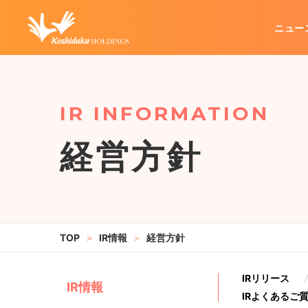
ニュー
企業情報
グループ事業
IR情報
代表メッセージ
カラオケ事業
IRリリース
経営方針
不動産管理事業
企業理念
業績・財務
会社概要
その他
経営方針
IRお問い合わせ
IRポリシー
電
IR情報
経営方針
IRリリース
IR情報
IRよくあるご