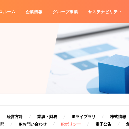
スルーム
企業情報
グループ事業
サステナビリティ
事業
IRライブラリ
沿革
海外展開
グループ会社一覧
株式情報
株主優待
数字で見るコシダカ
IRカレ
子公告
免責事項
経営方針
業績・財務
IRライブラリ
株式情報
質問
IRお問い合わせ
IRポリシー
電子公告