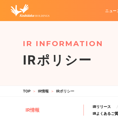
ニュー
企業情報
グループ事業
IR情報
代表メッセージ
カラオケ事業
IRリリース
経営方針
不動産管理事業
企業理念
業績・財務
会社概要
その他
IRポリシー
IRお問い合わせ
IRポリシー
電
IR情報
IRポリシー
IRリリース
IR情報
IRよくあるご