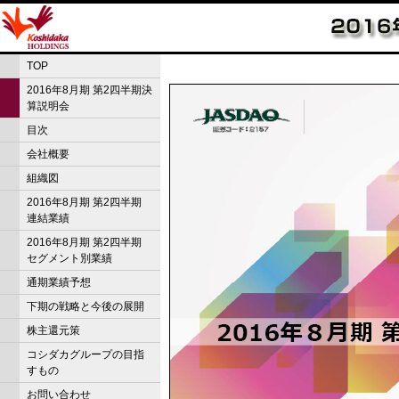
TOP
2016年8月期 第2四半期決
算説明会
目次
会社概要
組織図
2016年8月期 第2四半期
連結業績
2016年8月期 第2四半期
セグメント別業績
通期業績予想
下期の戦略と今後の展開
株主還元策
コシダカグループの目指
すもの
お問い合わせ