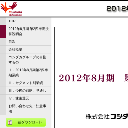
TOP
2012年8月期 第2四半期決
算説明会
目次
会社概要
コシダカグループの目指
すもの
Ⅰ．2012年8月期第2四半
期業績
Ⅱ．セグメント別業績
Ⅲ．今後の戦略、見通し
Ⅳ．株主還元
お問い合わせ先・注意事
項