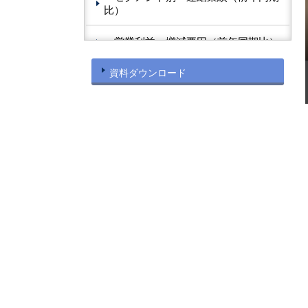
比）
営業利益 増減要因（前年同期比）
資料ダウンロード
（※ご参考）【２Q連結業績の推
移】
カラオケ事業
カラオケ事業
既存店売上高の推移
既存店売上高・客数・客単価の推
移
カラオケセグメント四半期ベース
業績推移
店舗・ルーム数状況