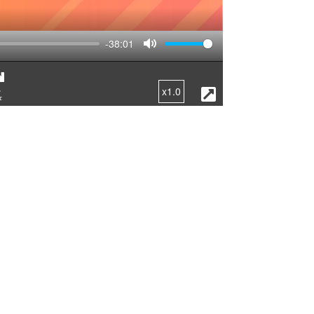
-38:01
Mute
x1.0