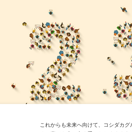
ねきねこ 札幌平岸店】8 月 7 日 12:00 グランドオープン
月期第３四半期 決算補足説明資料
（2,640KB）
一覧
ねきねこ 相模大野駅前店】 8 月 5 日 12:00 グランドオー
月期 第３四半期決算短信〔日本基準〕(連結)
（577KB）
８月期（第57期）配当予想の修正に関するお知らせ
（114K
ねきねこ 盛岡バイパス店】 7 月30 日13:00 グランドオープ
なエンタメ空間が誕生
（750KB）
一覧
ねきねこ 古川台町店】7月30日 17:00 グランドオープン!
ードキャンペーンを実施!
（1,244KB）
ニュースルームへ
これからも未来へ向けて、コシダカグ
る