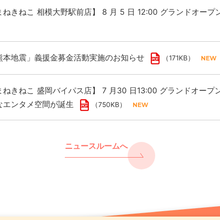
ねきねこ 相模大野駅前店】 8 月 5 日 12:00 グランドオー
熊本地震」義援金募金活動実施のお知らせ
（171KB）
ねきねこ 盛岡バイパス店】 7 月30 日13:00 グランドオープ
なエンタメ空間が誕生
（750KB）
ニュースルームへ
熊本地震」義援金募金活動実施のお知らせ
レスをカラオケで浄化 年末年始は “歌で厄祓い”
ねきねこ 千歳駅前店】8月7日17:00グランドオープン！ 
（171KB）
（891KB
も開催！
（661KB）
まねきねこ」フィリピン出店に関するお知らせ
ンド「カラオケ金のまねきねこ」で大人のカラオケ利用を促進
（117KB）