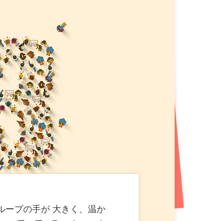
!札幌平岸エリアに新たなエンタメ空間が誕生!
プン!プロ参戦のダーツイベントも開催!
（712KB）
B）
ン! 盛岡市内3 店舗目! おかしバー＆ダーツ（PG）
おかしバーを宮城・大崎市初導入!来店するたび貯まる
ループの手が 大きく、温か