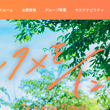
スルーム
企業情報
グループ事業
サステナビリティ
事業
IRライブラリ
沿革
海外展開
グループ会社一覧
株式情報
株主優待
数字で見るコシダカ
IRカレ
子公告
免責事項