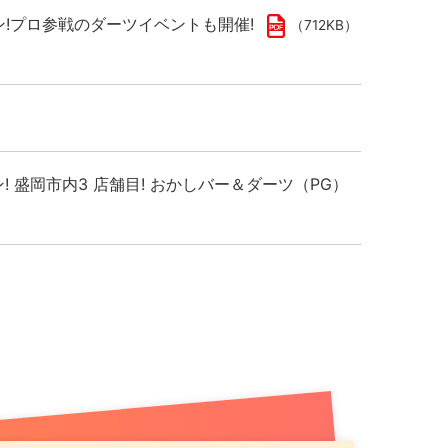
プン!プロ参戦のダーツイベントも開催!
（712KB）
ン! 盛岡市内3 店舗目! おかしバー＆ダーツ（PG）
千歳駅出てすぐ！駅直下の好ロケーションでお得な記
）
し市場拡大へ
（789KB）