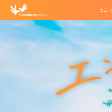
ニュー
企業情報
グループ事業
IR情報
代表メッセージ
カラオケ事業
IRリリース
経営方針
不動産管理事業
企業理念
業績・財務
会社概要
その他
IRお問い合わせ
IRポリシー
電