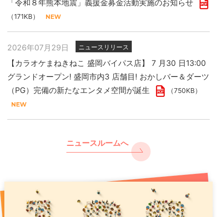
「令和８年熊本地震」義援金募金活動実施のお知らせ
（171KB）
2026年07月29日
ニュースリリース
【カラオケまねきねこ 盛岡バイパス店】 7 月30 日13:00
グランドオープン! 盛岡市内3 店舗目! おかしバー＆ダーツ
（PG）完備の新たなエンタメ空間が誕生
（750KB）
ニュースルームへ
2026年07月29日
2025年11月27日
2026年07月31日
ニュースリリース
プレスリリース
PR
「令和８年熊本地震」義援金募金活動実施のお知らせ
現代人のストレスをカラオケで浄化 年末年始は “歌で厄祓
【カラオケまねきねこ 千歳駅前店】8月7日17:00グランド
い”
オープン！ 千歳駅出てすぐ！駅直下の好ロケーションで
（171KB）
（891KB）