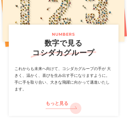
お得な記念イベントも開催！
（661KB）
2026年07月14日
2025年11月07日
プレスリリース
PR
2026年07月31日
ニュースリリース
「カラオケまねきねこ」フィリピン出店に関するお知らせ
新上位ブランド「カラオケ金のまねきねこ」で大人のカラ
オケ利用を促進し市場拡大へ
【カラオケまねきねこ 札幌平岸店】8 月 7 日 12:00 グラ
（117KB）
（789KB）
NUMBERS
ンドオープン!札幌平岸エリアに新たなエンタメ空間が誕
数字で見る
生!
（518KB）
2026年07月10日
適時開示
コシダカグループ
一覧
2026年8月期第３四半期 決算補足説明資料
2026年07月30日
ニュースリリース
（2,640KB）
これからも未来へ向けて、コシダカグループの手が 大
【カラオケまねきねこ 相模大野駅前店】 8 月 5 日 12:00
きく、温かく、喜びを生み出す手になりますように。
グランドオープン!プロ参戦のダーツイベントも開催!
手に手を取り合い、大きな飛躍に向かって邁進いたし
2026年07月10日
決算
ます。
（712KB）
2026年8月期 第３四半期決算短信〔日本基準〕(連結)
（577KB）
もっと見る
2026年07月29日
ニュースリリース
【カラオケまねきねこ 盛岡バイパス店】 7 月30 日13:00
2026年07月10日
適時開示
グランドオープン! 盛岡市内3 店舗目! おかしバー＆ダーツ