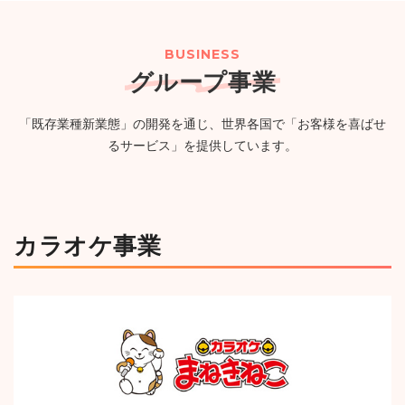
２０２６年８月期（第57期）配当予想の修正に関するお
（PG）完備の新たなエンタメ空間が誕生
（750KB）
知らせ
（114KB）
BUSINESS
グループ事業
2026年07月24日
ニュースリリース
一覧
「既存業種新業態」の開発を通じ、世界各国で「お客様を喜ばせ
【カラオケまねきねこ 古川台町店】7月30日 17:00 グラ
るサービス」を提供しています。
ンドオープン!おかしバーを宮城・大崎市初導入!来店する
たび貯まるスタンプカードキャンペーンを実施!
（1,244KB）
カラオケ事業
ニュースルームへ