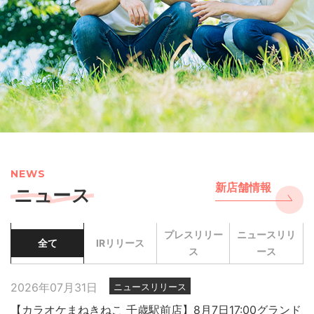
NEWS
新店舗情報
ニュース
プレスリリー
ニュースリリ
全て
IRリリース
ス
ース
2026年07月31日
ニュースリリース
【カラオケまねきねこ 千歳駅前店】8月7日17:00グランド