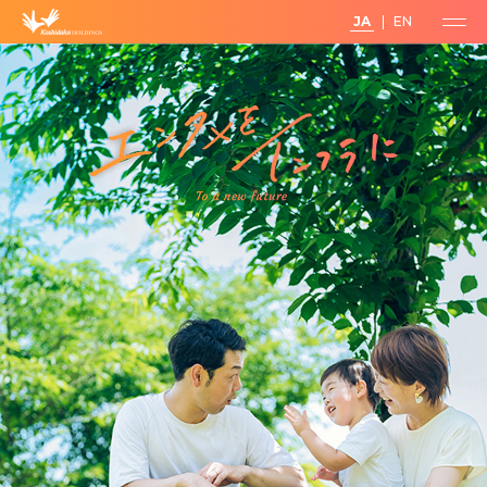
JA
EN