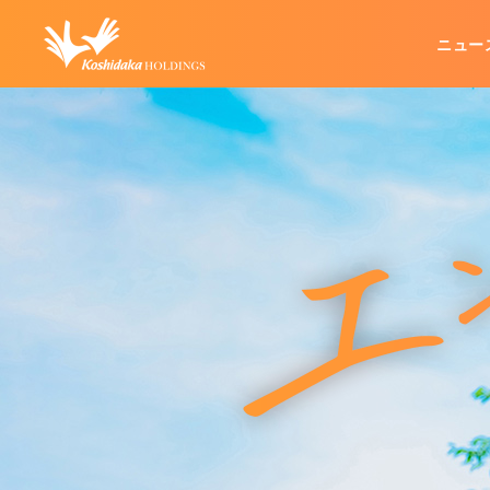
ニュー
企業情報
グループ事業
IR情報
代表メッセージ
カラオケ事業
IRリリース
経営方針
不動産管理事業
企業理念
業績・財務
会社概要
その他
IRお問い合わせ
IRポリシー
電