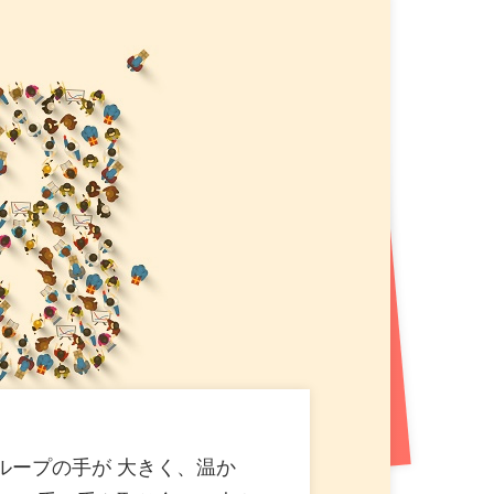
!札幌平岸エリアに新たなエンタメ空間が誕生!
プン!プロ参戦のダーツイベントも開催!
（712KB）
B）
ン! 盛岡市内3 店舗目! おかしバー＆ダーツ（PG）
おかしバーを宮城・大崎市初導入!来店するたび貯まる
ループの手が 大きく、温か