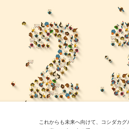
ねきねこ 札幌平岸店】8 月 7 日 12:00 グランドオープン
月期第３四半期 決算補足説明資料
（2,640KB）
一覧
ねきねこ 相模大野駅前店】 8 月 5 日 12:00 グランドオー
月期 第３四半期決算短信〔日本基準〕(連結)
（577KB）
８月期（第57期）配当予想の修正に関するお知らせ
（114K
ねきねこ 盛岡バイパス店】 7 月30 日13:00 グランドオープ
なエンタメ空間が誕生
（750KB）
一覧
ねきねこ 古川台町店】7月30日 17:00 グランドオープン!
ードキャンペーンを実施!
（1,244KB）
ニュースルームへ
これからも未来へ向けて、コシダカグ
る