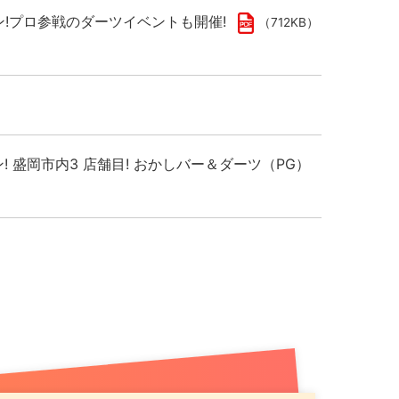
プン!プロ参戦のダーツイベントも開催!
（712KB）
ン! 盛岡市内3 店舗目! おかしバー＆ダーツ（PG）
千歳駅出てすぐ！駅直下の好ロケーションでお得な記
）
し市場拡大へ
（789KB）