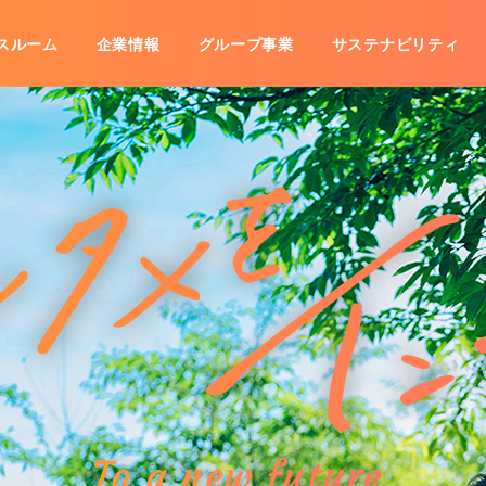
スルーム
企業情報
グループ事業
サステナビリティ
事業
IRライブラリ
沿革
海外展開
グループ会社一覧
株式情報
株主優待
数字で見るコシダカ
IRカレ
子公告
免責事項