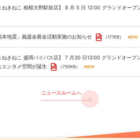
ねきねこ 相模大野駅前店】 8 月 5 日 12:00 グランドオー
熊本地震」義援金募金活動実施のお知らせ
（171KB）
ねきねこ 盛岡バイパス店】 7 月30 日13:00 グランドオープ
なエンタメ空間が誕生
（750KB）
ニュースルームへ
熊本地震」義援金募金活動実施のお知らせ
レスをカラオケで浄化 年末年始は “歌で厄祓い”
ねきねこ 千歳駅前店】8月7日17:00グランドオープン！ 
（171KB）
（891KB
も開催！
（661KB）
まねきねこ」フィリピン出店に関するお知らせ
ンド「カラオケ金のまねきねこ」で大人のカラオケ利用を促進
（117KB）