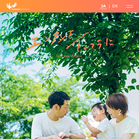
JA
EN