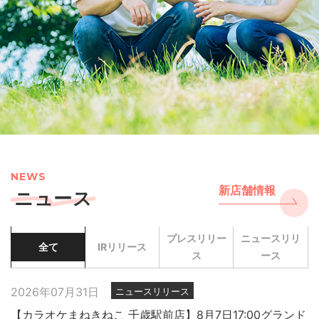
NEWS
新店舗情報
ニュース
プレスリリー
ニュースリリ
全て
IRリリース
ス
ース
2026年07月31日
ニュースリリース
【カラオケまねきねこ 千歳駅前店】8月7日17:00グランド