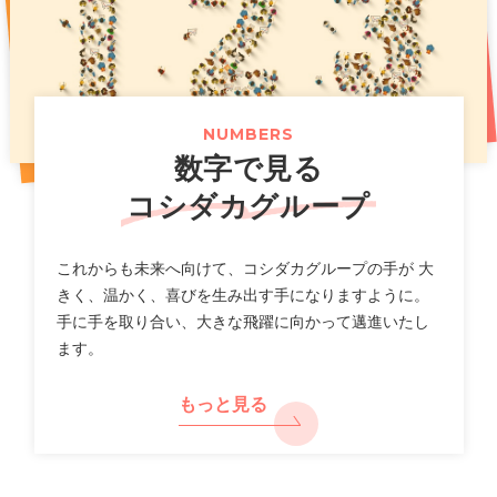
お得な記念イベントも開催！
（661KB）
2026年07月14日
2025年11月07日
プレスリリース
PR
2026年07月31日
ニュースリリース
「カラオケまねきねこ」フィリピン出店に関するお知らせ
新上位ブランド「カラオケ金のまねきねこ」で大人のカラ
オケ利用を促進し市場拡大へ
【カラオケまねきねこ 札幌平岸店】8 月 7 日 12:00 グラ
（117KB）
（789KB）
NUMBERS
ンドオープン!札幌平岸エリアに新たなエンタメ空間が誕
数字で見る
生!
（518KB）
2026年07月10日
適時開示
コシダカグループ
一覧
2026年8月期第３四半期 決算補足説明資料
2026年07月30日
ニュースリリース
（2,640KB）
これからも未来へ向けて、コシダカグループの手が 大
【カラオケまねきねこ 相模大野駅前店】 8 月 5 日 12:00
きく、温かく、喜びを生み出す手になりますように。
グランドオープン!プロ参戦のダーツイベントも開催!
手に手を取り合い、大きな飛躍に向かって邁進いたし
2026年07月10日
決算
ます。
（712KB）
2026年8月期 第３四半期決算短信〔日本基準〕(連結)
（577KB）
もっと見る
2026年07月29日
ニュースリリース
【カラオケまねきねこ 盛岡バイパス店】 7 月30 日13:00
2026年07月10日
適時開示
グランドオープン! 盛岡市内3 店舗目! おかしバー＆ダーツ