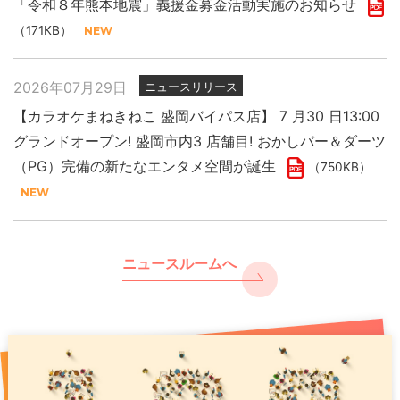
「令和８年熊本地震」義援金募金活動実施のお知らせ
（171KB）
2026年07月29日
ニュースリリース
【カラオケまねきねこ 盛岡バイパス店】 7 月30 日13:00
グランドオープン! 盛岡市内3 店舗目! おかしバー＆ダーツ
（PG）完備の新たなエンタメ空間が誕生
（750KB）
ニュースルームへ
2026年07月29日
2025年11月27日
2026年07月31日
ニュースリリース
プレスリリース
PR
「令和８年熊本地震」義援金募金活動実施のお知らせ
現代人のストレスをカラオケで浄化 年末年始は “歌で厄祓
【カラオケまねきねこ 千歳駅前店】8月7日17:00グランド
い”
オープン！ 千歳駅出てすぐ！駅直下の好ロケーションで
（171KB）
（891KB）