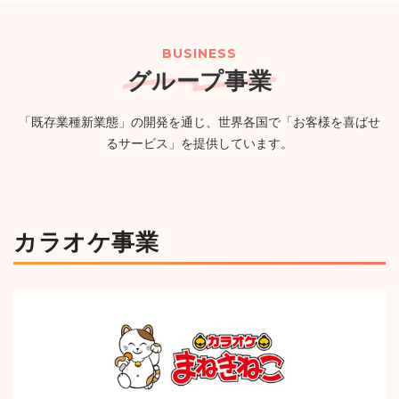
２０２６年８月期（第57期）配当予想の修正に関するお
（PG）完備の新たなエンタメ空間が誕生
（750KB）
知らせ
（114KB）
BUSINESS
グループ事業
2026年07月24日
ニュースリリース
一覧
「既存業種新業態」の開発を通じ、世界各国で「お客様を喜ばせ
【カラオケまねきねこ 古川台町店】7月30日 17:00 グラ
るサービス」を提供しています。
ンドオープン!おかしバーを宮城・大崎市初導入!来店する
たび貯まるスタンプカードキャンペーンを実施!
（1,244KB）
カラオケ事業
ニュースルームへ