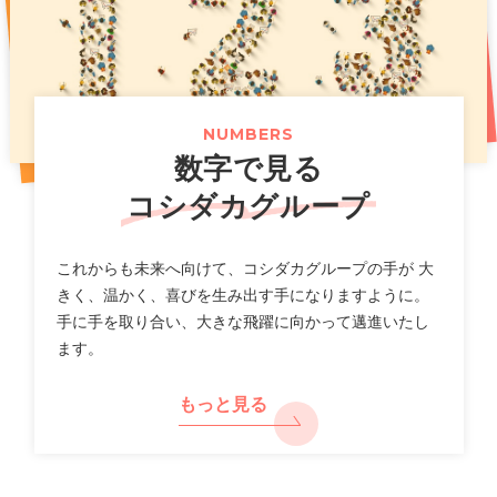
お得な記念イベントも開催！
（661KB）
2026年07月14日
2025年11月07日
プレスリリース
PR
2026年07月31日
ニュースリリース
「カラオケまねきねこ」フィリピン出店に関するお知らせ
新上位ブランド「カラオケ金のまねきねこ」で大人のカラ
オケ利用を促進し市場拡大へ
【カラオケまねきねこ 札幌平岸店】8 月 7 日 12:00 グラ
（117KB）
（789KB）
NUMBERS
ンドオープン!札幌平岸エリアに新たなエンタメ空間が誕
数字で見る
生!
（518KB）
2026年07月10日
適時開示
コシダカグループ
一覧
2026年8月期第３四半期 決算補足説明資料
2026年07月30日
ニュースリリース
（2,640KB）
これからも未来へ向けて、コシダカグループの手が 大
【カラオケまねきねこ 相模大野駅前店】 8 月 5 日 12:00
きく、温かく、喜びを生み出す手になりますように。
グランドオープン!プロ参戦のダーツイベントも開催!
手に手を取り合い、大きな飛躍に向かって邁進いたし
2026年07月10日
決算
ます。
（712KB）
2026年8月期 第３四半期決算短信〔日本基準〕(連結)
（577KB）
もっと見る
2026年07月29日
ニュースリリース
【カラオケまねきねこ 盛岡バイパス店】 7 月30 日13:00
2026年07月10日
適時開示
グランドオープン! 盛岡市内3 店舗目! おかしバー＆ダーツ