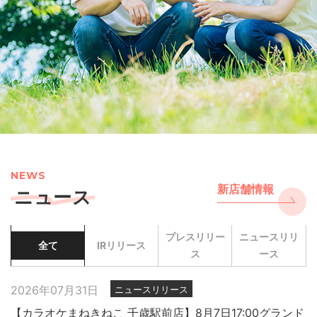
NEWS
新店舗情報
ニュース
プレスリリー
ニュースリリ
全て
IRリリース
ス
ース
2026年07月31日
ニュースリリース
【カラオケまねきねこ 千歳駅前店】8月7日17:00グランド