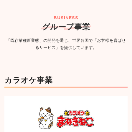
２０２６年８月期（第57期）配当予想の修正に関するお
（PG）完備の新たなエンタメ空間が誕生
（750KB）
知らせ
（114KB）
BUSINESS
グループ事業
2026年07月24日
ニュースリリース
一覧
「既存業種新業態」の開発を通じ、世界各国で「お客様を喜ばせ
【カラオケまねきねこ 古川台町店】7月30日 17:00 グラ
るサービス」を提供しています。
ンドオープン!おかしバーを宮城・大崎市初導入!来店する
たび貯まるスタンプカードキャンペーンを実施!
（1,244KB）
カラオケ事業
ニュースルームへ