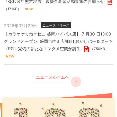
「令和８年熊本地震」義援金募金活動実施のお知らせ
（171KB）
2026年07月29日
ニュースリリース
【カラオケまねきねこ 盛岡バイパス店】 7 月30 日13:00
グランドオープン! 盛岡市内3 店舗目! おかしバー＆ダーツ
（PG）完備の新たなエンタメ空間が誕生
（750KB）
ニュースルームへ
2026年07月29日
2025年11月27日
2026年07月31日
ニュースリリース
プレスリリース
PR
「令和８年熊本地震」義援金募金活動実施のお知らせ
現代人のストレスをカラオケで浄化 年末年始は “歌で厄祓
【カラオケまねきねこ 千歳駅前店】8月7日17:00グランド
い”
オープン！ 千歳駅出てすぐ！駅直下の好ロケーションで
（171KB）
（891KB）