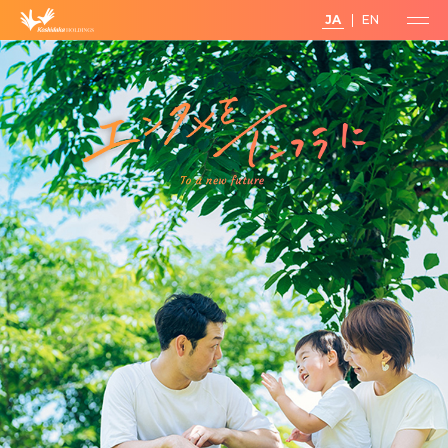
JA
EN