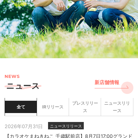
NEWS
新店舗情報
ニュース
プレスリリー
ニュースリリ
全て
IRリリース
ス
ース
2026年07月31日
ニュースリリース
【カラオケまねきねこ 千歳駅前店】8月7日17:00グランド