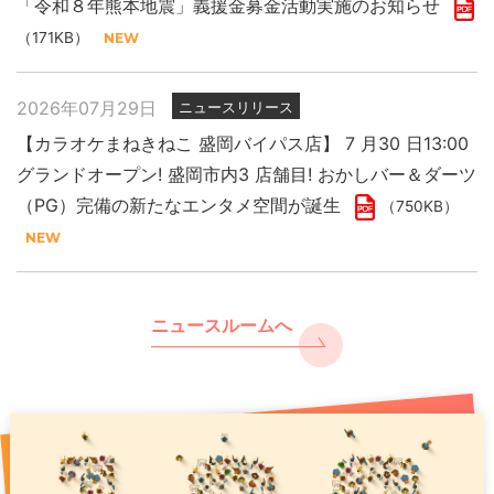
「令和８年熊本地震」義援金募金活動実施のお知らせ
（171KB）
2026年07月29日
ニュースリリース
【カラオケまねきねこ 盛岡バイパス店】 7 月30 日13:00
グランドオープン! 盛岡市内3 店舗目! おかしバー＆ダーツ
（PG）完備の新たなエンタメ空間が誕生
（750KB）
ニュースルームへ
2026年07月29日
2025年11月27日
2026年07月31日
ニュースリリース
プレスリリース
PR
「令和８年熊本地震」義援金募金活動実施のお知らせ
現代人のストレスをカラオケで浄化 年末年始は “歌で厄祓
【カラオケまねきねこ 千歳駅前店】8月7日17:00グランド
い”
オープン！ 千歳駅出てすぐ！駅直下の好ロケーションで
（171KB）
（891KB）