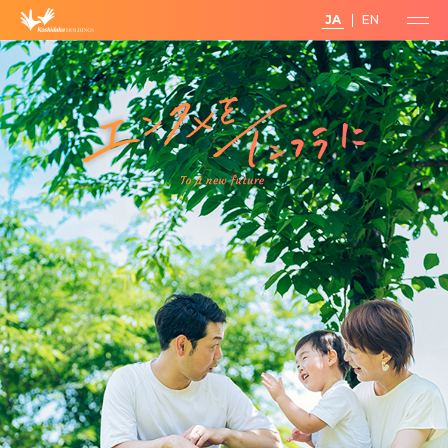
JA
EN