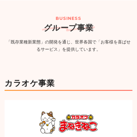
２０２６年８月期（第57期）配当予想の修正に関するお
（PG）完備の新たなエンタメ空間が誕生
（750KB）
知らせ
（114KB）
BUSINESS
グループ事業
2026年07月24日
ニュースリリース
一覧
「既存業種新業態」の開発を通じ、世界各国で「お客様を喜ばせ
【カラオケまねきねこ 古川台町店】7月30日 17:00 グラ
るサービス」を提供しています。
ンドオープン!おかしバーを宮城・大崎市初導入!来店する
たび貯まるスタンプカードキャンペーンを実施!
（1,244KB）
カラオケ事業
ニュースルームへ