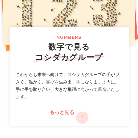
お得な記念イベントも開催！
（661KB）
2026年07月14日
2025年11月07日
プレスリリース
PR
2026年07月31日
ニュースリリース
「カラオケまねきねこ」フィリピン出店に関するお知らせ
新上位ブランド「カラオケ金のまねきねこ」で大人のカラ
オケ利用を促進し市場拡大へ
【カラオケまねきねこ 札幌平岸店】8 月 7 日 12:00 グラ
（117KB）
（789KB）
NUMBERS
ンドオープン!札幌平岸エリアに新たなエンタメ空間が誕
数字で見る
生!
（518KB）
2026年07月10日
適時開示
コシダカグループ
一覧
2026年8月期第３四半期 決算補足説明資料
2026年07月30日
ニュースリリース
（2,640KB）
これからも未来へ向けて、コシダカグループの手が 大
【カラオケまねきねこ 相模大野駅前店】 8 月 5 日 12:00
きく、温かく、喜びを生み出す手になりますように。
グランドオープン!プロ参戦のダーツイベントも開催!
手に手を取り合い、大きな飛躍に向かって邁進いたし
2026年07月10日
決算
ます。
（712KB）
2026年8月期 第３四半期決算短信〔日本基準〕(連結)
（577KB）
もっと見る
2026年07月29日
ニュースリリース
【カラオケまねきねこ 盛岡バイパス店】 7 月30 日13:00
2026年07月10日
適時開示
グランドオープン! 盛岡市内3 店舗目! おかしバー＆ダーツ