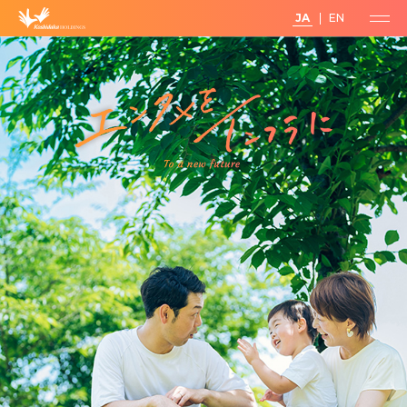
JA
EN