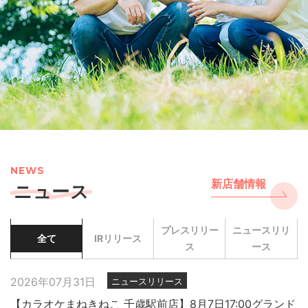
NEWS
新店舗情報
ニュース
プレスリリー
ニュースリリ
全て
IRリリース
ス
ース
2026年07月31日
ニュースリリース
【カラオケまねきねこ 千歳駅前店】8月7日17:00グランド