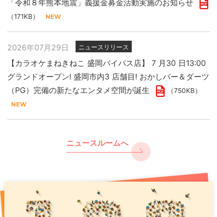
「令和８年熊本地震」義援金募金活動実施のお知らせ
（171KB）
2026年07月29日
ニュースリリース
【カラオケまねきねこ 盛岡バイパス店】 7 月30 日13:00
グランドオープン! 盛岡市内3 店舗目! おかしバー＆ダーツ
（PG）完備の新たなエンタメ空間が誕生
（750KB）
ニュースルームへ
2026年07月29日
2025年11月27日
2026年07月31日
ニュースリリース
プレスリリース
PR
「令和８年熊本地震」義援金募金活動実施のお知らせ
現代人のストレスをカラオケで浄化 年末年始は “歌で厄祓
【カラオケまねきねこ 千歳駅前店】8月7日17:00グランド
い”
オープン！ 千歳駅出てすぐ！駅直下の好ロケーションで
（171KB）
（891KB）