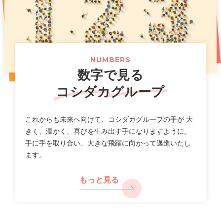
お得な記念イベントも開催！
（661KB）
2026年07月14日
2025年11月07日
プレスリリース
PR
2026年07月31日
ニュースリリース
「カラオケまねきねこ」フィリピン出店に関するお知らせ
新上位ブランド「カラオケ金のまねきねこ」で大人のカラ
オケ利用を促進し市場拡大へ
【カラオケまねきねこ 札幌平岸店】8 月 7 日 12:00 グラ
（117KB）
（789KB）
NUMBERS
ンドオープン!札幌平岸エリアに新たなエンタメ空間が誕
数字で見る
生!
（518KB）
2026年07月10日
適時開示
コシダカグループ
一覧
2026年8月期第３四半期 決算補足説明資料
2026年07月30日
ニュースリリース
（2,640KB）
これからも未来へ向けて、コシダカグループの手が 大
【カラオケまねきねこ 相模大野駅前店】 8 月 5 日 12:00
きく、温かく、喜びを生み出す手になりますように。
グランドオープン!プロ参戦のダーツイベントも開催!
手に手を取り合い、大きな飛躍に向かって邁進いたし
2026年07月10日
決算
ます。
（712KB）
2026年8月期 第３四半期決算短信〔日本基準〕(連結)
（577KB）
もっと見る
2026年07月29日
ニュースリリース
【カラオケまねきねこ 盛岡バイパス店】 7 月30 日13:00
2026年07月10日
適時開示
グランドオープン! 盛岡市内3 店舗目! おかしバー＆ダーツ