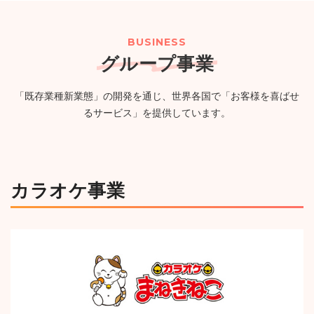
２０２６年８月期（第57期）配当予想の修正に関するお
（PG）完備の新たなエンタメ空間が誕生
（750KB）
知らせ
（114KB）
BUSINESS
グループ事業
2026年07月24日
ニュースリリース
一覧
「既存業種新業態」の開発を通じ、世界各国で「お客様を喜ばせ
【カラオケまねきねこ 古川台町店】7月30日 17:00 グラ
るサービス」を提供しています。
ンドオープン!おかしバーを宮城・大崎市初導入!来店する
たび貯まるスタンプカードキャンペーンを実施!
（1,244KB）
カラオケ事業
ニュースルームへ