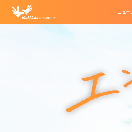
ニュー
企業情報
グループ事業
IR情報
代表メッセージ
カラオケ事業
IRリリース
経営方針
不動産管理事業
企業理念
業績・財務
会社概要
その他
IRお問い合わせ
IRポリシー
電