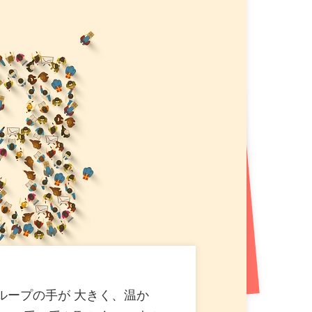
!札幌平岸エリアに新たなエンタメ空間が誕生!
プン!プロ参戦のダーツイベントも開催!
（712KB）
B）
ン! 盛岡市内3 店舗目! おかしバー＆ダーツ（PG）
おかしバーを宮城・大崎市初導入!来店するたび貯まる
ループの手が 大きく、温か