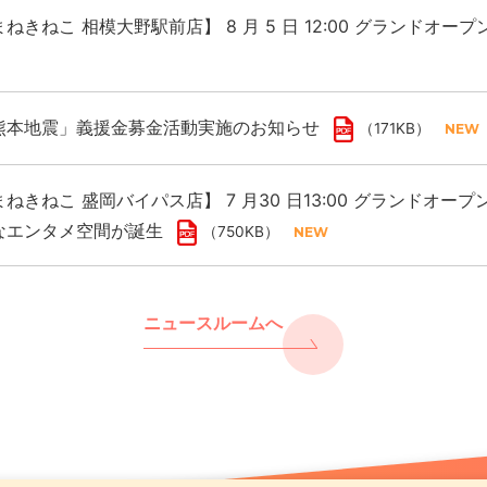
ねきねこ 相模大野駅前店】 8 月 5 日 12:00 グランドオー
熊本地震」義援金募金活動実施のお知らせ
（171KB）
ねきねこ 盛岡バイパス店】 7 月30 日13:00 グランドオープ
なエンタメ空間が誕生
（750KB）
ニュースルームへ
熊本地震」義援金募金活動実施のお知らせ
レスをカラオケで浄化 年末年始は “歌で厄祓い”
ねきねこ 千歳駅前店】8月7日17:00グランドオープン！ 
（171KB）
（891KB
も開催！
（661KB）
まねきねこ」フィリピン出店に関するお知らせ
ンド「カラオケ金のまねきねこ」で大人のカラオケ利用を促進
（117KB）