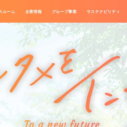
スルーム
企業情報
グループ事業
サステナビリティ
事業
IRライブラリ
沿革
海外展開
グループ会社一覧
株式情報
株主優待
数字で見るコシダカ
IRカレ
子公告
免責事項