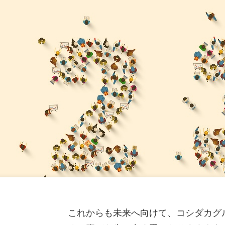
ねきねこ 札幌平岸店】8 月 7 日 12:00 グランドオープン
月期第３四半期 決算補足説明資料
（2,640KB）
一覧
ねきねこ 相模大野駅前店】 8 月 5 日 12:00 グランドオー
月期 第３四半期決算短信〔日本基準〕(連結)
（577KB）
８月期（第57期）配当予想の修正に関するお知らせ
（114K
ねきねこ 盛岡バイパス店】 7 月30 日13:00 グランドオープ
なエンタメ空間が誕生
（750KB）
一覧
ねきねこ 古川台町店】7月30日 17:00 グランドオープン!
ードキャンペーンを実施!
（1,244KB）
ニュースルームへ
これからも未来へ向けて、コシダカグ
る