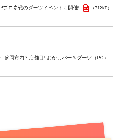
プン!プロ参戦のダーツイベントも開催!
（712KB）
ン! 盛岡市内3 店舗目! おかしバー＆ダーツ（PG）
千歳駅出てすぐ！駅直下の好ロケーションでお得な記
）
し市場拡大へ
（789KB）