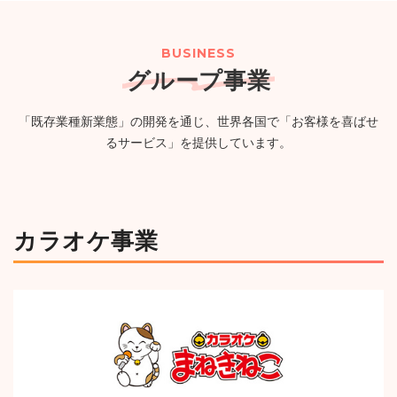
２０２６年８月期（第57期）配当予想の修正に関するお
（PG）完備の新たなエンタメ空間が誕生
（750KB）
知らせ
（114KB）
BUSINESS
グループ事業
2026年07月24日
ニュースリリース
一覧
「既存業種新業態」の開発を通じ、世界各国で「お客様を喜ばせ
【カラオケまねきねこ 古川台町店】7月30日 17:00 グラ
るサービス」を提供しています。
ンドオープン!おかしバーを宮城・大崎市初導入!来店する
たび貯まるスタンプカードキャンペーンを実施!
（1,244KB）
カラオケ事業
ニュースルームへ