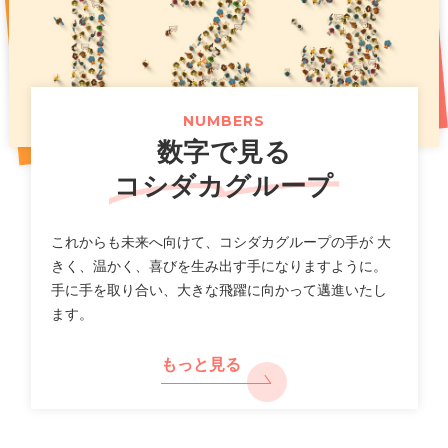
お得な記念イベントも開催！
（661KB）
2026年07月14日
2025年11月07日
プレスリリース
PR
2026年07月31日
ニュースリリース
「カラオケまねきねこ」フィリピン出店に関するお知らせ
新上位ブランド「カラオケ金のまねきねこ」で大人のカラ
オケ利用を促進し市場拡大へ
【カラオケまねきねこ 札幌平岸店】8 月 7 日 12:00 グラ
（117KB）
（789KB）
NUMBERS
ンドオープン!札幌平岸エリアに新たなエンタメ空間が誕
数字で見る
生!
（518KB）
2026年07月10日
適時開示
コシダカグループ
一覧
2026年8月期第３四半期 決算補足説明資料
2026年07月30日
ニュースリリース
（2,640KB）
これからも未来へ向けて、コシダカグループの手が 大
【カラオケまねきねこ 相模大野駅前店】 8 月 5 日 12:00
きく、温かく、喜びを生み出す手になりますように。
グランドオープン!プロ参戦のダーツイベントも開催!
手に手を取り合い、大きな飛躍に向かって邁進いたし
2026年07月10日
決算
ます。
（712KB）
2026年8月期 第３四半期決算短信〔日本基準〕(連結)
（577KB）
もっと見る
2026年07月29日
ニュースリリース
【カラオケまねきねこ 盛岡バイパス店】 7 月30 日13:00
2026年07月10日
適時開示
グランドオープン! 盛岡市内3 店舗目! おかしバー＆ダーツ