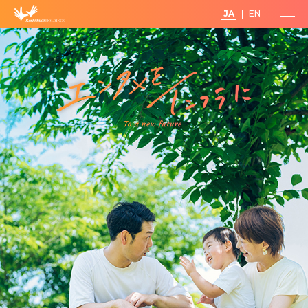
JA
EN