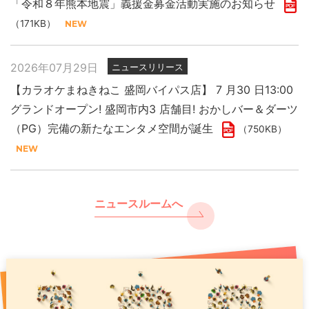
「令和８年熊本地震」義援金募金活動実施のお知らせ
（171KB）
2026年07月29日
ニュースリリース
【カラオケまねきねこ 盛岡バイパス店】 7 月30 日13:00
グランドオープン! 盛岡市内3 店舗目! おかしバー＆ダーツ
（PG）完備の新たなエンタメ空間が誕生
（750KB）
ニュースルームへ
2026年07月29日
2025年11月27日
2026年07月31日
ニュースリリース
プレスリリース
PR
「令和８年熊本地震」義援金募金活動実施のお知らせ
現代人のストレスをカラオケで浄化 年末年始は “歌で厄祓
【カラオケまねきねこ 千歳駅前店】8月7日17:00グランド
い”
オープン！ 千歳駅出てすぐ！駅直下の好ロケーションで
（171KB）
（891KB）