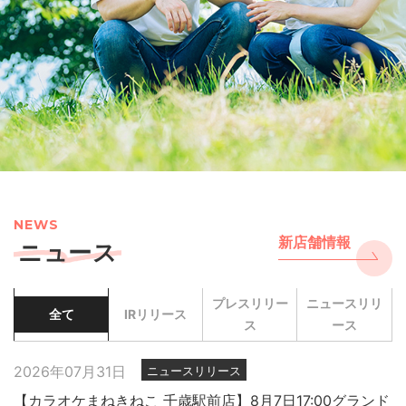
NEWS
新店舗情報
ニュース
プレスリリー
ニュースリリ
全て
IRリリース
ス
ース
2026年07月31日
ニュースリリース
【カラオケまねきねこ 千歳駅前店】8月7日17:00グランド