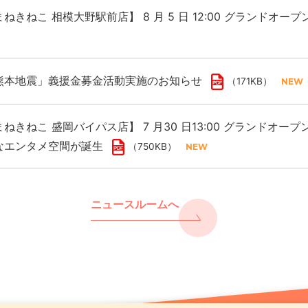
ねきねこ 相模大野駅前店】 8 月 5 日 12:00 グランドオー
熊本地震」義援金募金活動実施のお知らせ
（171KB）
ねきねこ 盛岡バイパス店】 7 月30 日13:00 グランドオープ
なエンタメ空間が誕生
（750KB）
ニュースルームへ
熊本地震」義援金募金活動実施のお知らせ
レスをカラオケで浄化 年末年始は “歌で厄祓い”
ねきねこ 千歳駅前店】8月7日17:00グランドオープン！ 
（171KB）
（891KB
も開催！
（661KB）
まねきねこ」フィリピン出店に関するお知らせ
ンド「カラオケ金のまねきねこ」で大人のカラオケ利用を促進
（117KB）