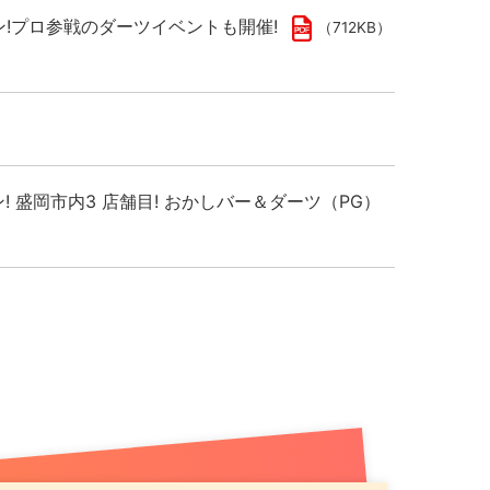
プン!プロ参戦のダーツイベントも開催!
（712KB）
ン! 盛岡市内3 店舗目! おかしバー＆ダーツ（PG）
千歳駅出てすぐ！駅直下の好ロケーションでお得な記
）
し市場拡大へ
（789KB）