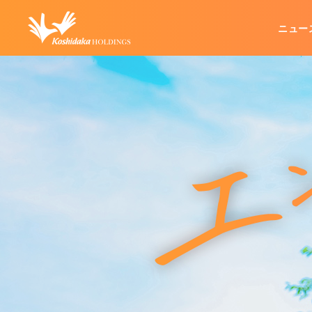
ニュー
企業情報
グループ事業
IR情報
代表メッセージ
カラオケ事業
IRリリース
経営方針
不動産管理事業
企業理念
業績・財務
会社概要
その他
IRお問い合わせ
IRポリシー
電