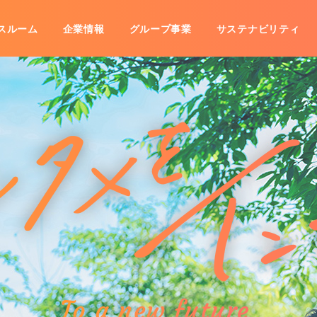
スルーム
企業情報
グループ事業
サステナビリティ
事業
IRライブラリ
沿革
海外展開
グループ会社一覧
株式情報
株主優待
数字で見るコシダカ
IRカレ
子公告
免責事項