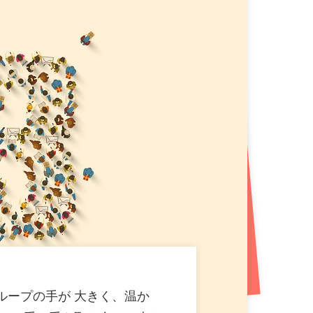
!札幌平岸エリアに新たなエンタメ空間が誕生!
プン!プロ参戦のダーツイベントも開催!
（712KB）
B）
ン! 盛岡市内3 店舗目! おかしバー＆ダーツ（PG）
おかしバーを宮城・大崎市初導入!来店するたび貯まる
ループの手が 大きく、温か