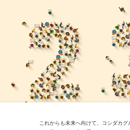
ねきねこ 札幌平岸店】8 月 7 日 12:00 グランドオープン
月期第３四半期 決算補足説明資料
（2,640KB）
一覧
ねきねこ 相模大野駅前店】 8 月 5 日 12:00 グランドオー
月期 第３四半期決算短信〔日本基準〕(連結)
（577KB）
８月期（第57期）配当予想の修正に関するお知らせ
（114K
ねきねこ 盛岡バイパス店】 7 月30 日13:00 グランドオープ
なエンタメ空間が誕生
（750KB）
一覧
ねきねこ 古川台町店】7月30日 17:00 グランドオープン!
ードキャンペーンを実施!
（1,244KB）
ニュースルームへ
これからも未来へ向けて、コシダカグ
る