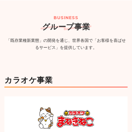
２０２６年８月期（第57期）配当予想の修正に関するお
（PG）完備の新たなエンタメ空間が誕生
（750KB）
知らせ
（114KB）
BUSINESS
グループ事業
2026年07月24日
ニュースリリース
一覧
「既存業種新業態」の開発を通じ、世界各国で「お客様を喜ばせ
【カラオケまねきねこ 古川台町店】7月30日 17:00 グラ
るサービス」を提供しています。
ンドオープン!おかしバーを宮城・大崎市初導入!来店する
たび貯まるスタンプカードキャンペーンを実施!
（1,244KB）
カラオケ事業
ニュースルームへ