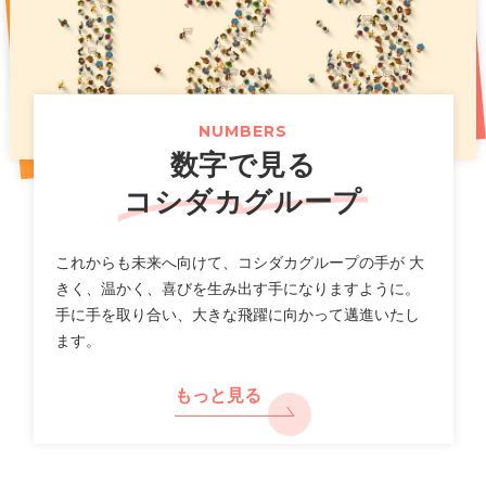
お得な記念イベントも開催！
（661KB）
2026年07月14日
2025年11月07日
プレスリリース
PR
2026年07月31日
ニュースリリース
「カラオケまねきねこ」フィリピン出店に関するお知らせ
新上位ブランド「カラオケ金のまねきねこ」で大人のカラ
オケ利用を促進し市場拡大へ
【カラオケまねきねこ 札幌平岸店】8 月 7 日 12:00 グラ
（117KB）
（789KB）
NUMBERS
ンドオープン!札幌平岸エリアに新たなエンタメ空間が誕
数字で見る
生!
（518KB）
2026年07月10日
適時開示
コシダカグループ
一覧
2026年8月期第３四半期 決算補足説明資料
2026年07月30日
ニュースリリース
（2,640KB）
これからも未来へ向けて、コシダカグループの手が 大
【カラオケまねきねこ 相模大野駅前店】 8 月 5 日 12:00
きく、温かく、喜びを生み出す手になりますように。
グランドオープン!プロ参戦のダーツイベントも開催!
手に手を取り合い、大きな飛躍に向かって邁進いたし
2026年07月10日
決算
ます。
（712KB）
2026年8月期 第３四半期決算短信〔日本基準〕(連結)
（577KB）
もっと見る
2026年07月29日
ニュースリリース
【カラオケまねきねこ 盛岡バイパス店】 7 月30 日13:00
2026年07月10日
適時開示
グランドオープン! 盛岡市内3 店舗目! おかしバー＆ダーツ