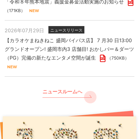
「令和８年熊本地震」義援金募金活動実施のお知らせ
（171KB）
2026年07月29日
ニュースリリース
【カラオケまねきねこ 盛岡バイパス店】 7 月30 日13:00
グランドオープン! 盛岡市内3 店舗目! おかしバー＆ダーツ
（PG）完備の新たなエンタメ空間が誕生
（750KB）
ニュースルームへ
2026年07月29日
2025年11月27日
2026年07月31日
ニュースリリース
プレスリリース
PR
「令和８年熊本地震」義援金募金活動実施のお知らせ
現代人のストレスをカラオケで浄化 年末年始は “歌で厄祓
【カラオケまねきねこ 千歳駅前店】8月7日17:00グランド
い”
オープン！ 千歳駅出てすぐ！駅直下の好ロケーションで
（171KB）
（891KB）