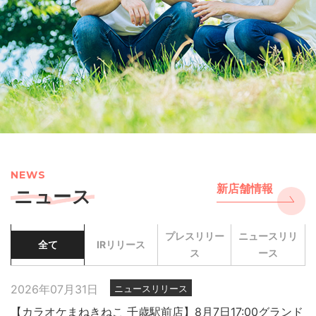
NEWS
新店舗情報
ニュース
プレスリリー
ニュースリリ
全て
IRリリース
ス
ース
2026年07月31日
ニュースリリース
【カラオケまねきねこ 千歳駅前店】8月7日17:00グランド