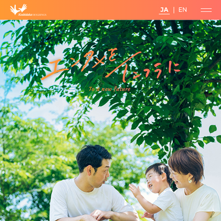
JA
EN