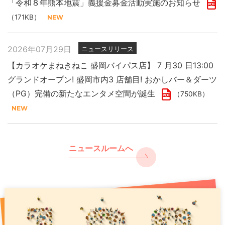
「令和８年熊本地震」義援金募金活動実施のお知らせ
（171KB）
2026年07月29日
ニュースリリース
【カラオケまねきねこ 盛岡バイパス店】 7 月30 日13:00
グランドオープン! 盛岡市内3 店舗目! おかしバー＆ダーツ
（PG）完備の新たなエンタメ空間が誕生
（750KB）
ニュースルームへ
2026年07月29日
2025年11月27日
2026年07月31日
ニュースリリース
プレスリリース
PR
「令和８年熊本地震」義援金募金活動実施のお知らせ
現代人のストレスをカラオケで浄化 年末年始は “歌で厄祓
【カラオケまねきねこ 千歳駅前店】8月7日17:00グランド
い”
オープン！ 千歳駅出てすぐ！駅直下の好ロケーションで
（171KB）
（891KB）