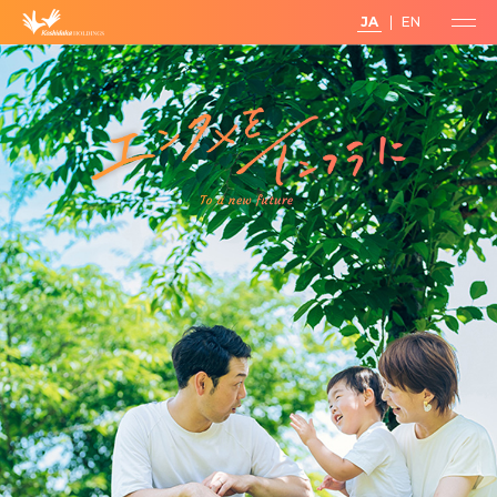
JA
EN