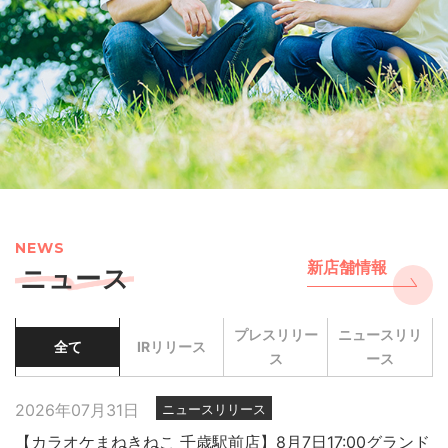
NEWS
新店舗情報
ニュース
プレスリリー
ニュースリリ
全て
IRリリース
ス
ース
2026年07月31日
ニュースリリース
【カラオケまねきねこ 千歳駅前店】8月7日17:00グランド