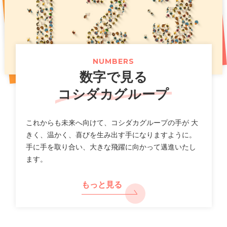
お得な記念イベントも開催！
（661KB）
2026年07月14日
2025年11月07日
プレスリリース
PR
2026年07月31日
ニュースリリース
「カラオケまねきねこ」フィリピン出店に関するお知らせ
新上位ブランド「カラオケ金のまねきねこ」で大人のカラ
オケ利用を促進し市場拡大へ
【カラオケまねきねこ 札幌平岸店】8 月 7 日 12:00 グラ
（117KB）
（789KB）
NUMBERS
ンドオープン!札幌平岸エリアに新たなエンタメ空間が誕
数字で見る
生!
（518KB）
2026年07月10日
適時開示
コシダカグループ
一覧
2026年8月期第３四半期 決算補足説明資料
2026年07月30日
ニュースリリース
（2,640KB）
これからも未来へ向けて、コシダカグループの手が 大
【カラオケまねきねこ 相模大野駅前店】 8 月 5 日 12:00
きく、温かく、喜びを生み出す手になりますように。
グランドオープン!プロ参戦のダーツイベントも開催!
手に手を取り合い、大きな飛躍に向かって邁進いたし
2026年07月10日
決算
ます。
（712KB）
2026年8月期 第３四半期決算短信〔日本基準〕(連結)
（577KB）
もっと見る
2026年07月29日
ニュースリリース
【カラオケまねきねこ 盛岡バイパス店】 7 月30 日13:00
2026年07月10日
適時開示
グランドオープン! 盛岡市内3 店舗目! おかしバー＆ダーツ