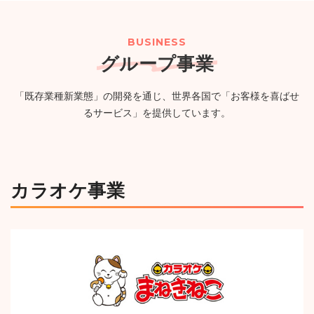
２０２６年８月期（第57期）配当予想の修正に関するお
（PG）完備の新たなエンタメ空間が誕生
（750KB）
知らせ
（114KB）
BUSINESS
グループ事業
2026年07月24日
ニュースリリース
一覧
「既存業種新業態」の開発を通じ、世界各国で「お客様を喜ばせ
【カラオケまねきねこ 古川台町店】7月30日 17:00 グラ
るサービス」を提供しています。
ンドオープン!おかしバーを宮城・大崎市初導入!来店する
たび貯まるスタンプカードキャンペーンを実施!
（1,244KB）
カラオケ事業
ニュースルームへ