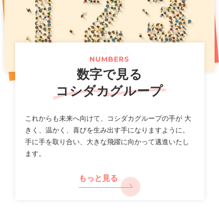
お得な記念イベントも開催！
（661KB）
2026年07月14日
2025年11月07日
プレスリリース
PR
2026年07月31日
ニュースリリース
「カラオケまねきねこ」フィリピン出店に関するお知らせ
新上位ブランド「カラオケ金のまねきねこ」で大人のカラ
オケ利用を促進し市場拡大へ
【カラオケまねきねこ 札幌平岸店】8 月 7 日 12:00 グラ
（117KB）
（789KB）
NUMBERS
ンドオープン!札幌平岸エリアに新たなエンタメ空間が誕
数字で見る
生!
（518KB）
2026年07月10日
適時開示
コシダカグループ
一覧
2026年8月期第３四半期 決算補足説明資料
2026年07月30日
ニュースリリース
（2,640KB）
これからも未来へ向けて、コシダカグループの手が 大
【カラオケまねきねこ 相模大野駅前店】 8 月 5 日 12:00
きく、温かく、喜びを生み出す手になりますように。
グランドオープン!プロ参戦のダーツイベントも開催!
手に手を取り合い、大きな飛躍に向かって邁進いたし
2026年07月10日
決算
ます。
（712KB）
2026年8月期 第３四半期決算短信〔日本基準〕(連結)
（577KB）
もっと見る
2026年07月29日
ニュースリリース
【カラオケまねきねこ 盛岡バイパス店】 7 月30 日13:00
2026年07月10日
適時開示
グランドオープン! 盛岡市内3 店舗目! おかしバー＆ダーツ