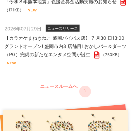
「令和８年熊本地震」義援金募金活動実施のお知らせ
（171KB）
2026年07月29日
ニュースリリース
【カラオケまねきねこ 盛岡バイパス店】 7 月30 日13:00
グランドオープン! 盛岡市内3 店舗目! おかしバー＆ダーツ
（PG）完備の新たなエンタメ空間が誕生
（750KB）
ニュースルームへ
2026年07月29日
2025年11月27日
2026年07月31日
ニュースリリース
プレスリリース
PR
「令和８年熊本地震」義援金募金活動実施のお知らせ
現代人のストレスをカラオケで浄化 年末年始は “歌で厄祓
【カラオケまねきねこ 千歳駅前店】8月7日17:00グランド
い”
オープン！ 千歳駅出てすぐ！駅直下の好ロケーションで
（171KB）
（891KB）