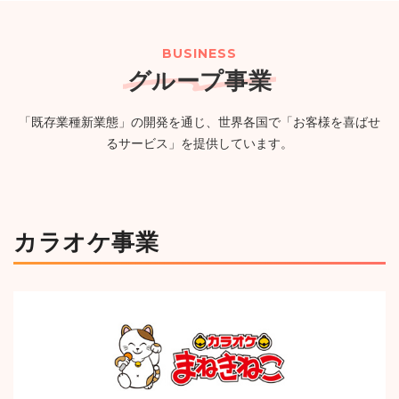
２０２６年８月期（第57期）配当予想の修正に関するお
（PG）完備の新たなエンタメ空間が誕生
（750KB）
知らせ
（114KB）
BUSINESS
グループ事業
2026年07月24日
ニュースリリース
一覧
「既存業種新業態」の開発を通じ、世界各国で「お客様を喜ばせ
【カラオケまねきねこ 古川台町店】7月30日 17:00 グラ
るサービス」を提供しています。
ンドオープン!おかしバーを宮城・大崎市初導入!来店する
たび貯まるスタンプカードキャンペーンを実施!
（1,244KB）
カラオケ事業
ニュースルームへ