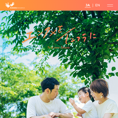
JA
EN