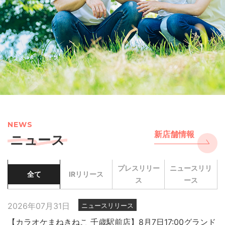
NEWS
新店舗情報
ニュース
プレスリリー
ニュースリリ
全て
IRリリース
ス
ース
2026年07月31日
ニュースリリース
【カラオケまねきねこ 千歳駅前店】8月7日17:00グランド