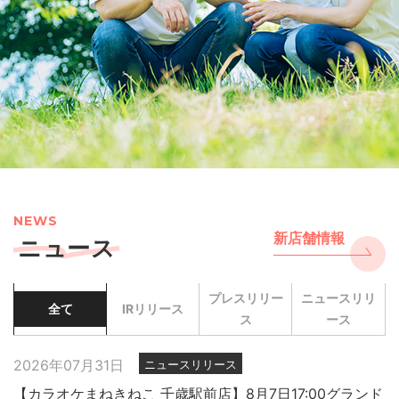
NEWS
新店舗情報
ニュース
プレスリリー
ニュースリリ
全て
IRリリース
ス
ース
2026年07月31日
ニュースリリース
【カラオケまねきねこ 千歳駅前店】8月7日17:00グランド