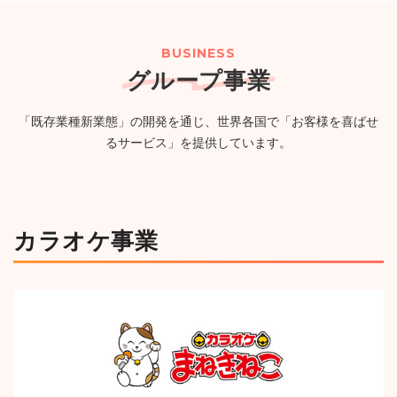
２０２６年８月期（第57期）配当予想の修正に関するお
（PG）完備の新たなエンタメ空間が誕生
（750KB）
知らせ
（114KB）
BUSINESS
グループ事業
2026年07月24日
ニュースリリース
一覧
「既存業種新業態」の開発を通じ、世界各国で「お客様を喜ばせ
【カラオケまねきねこ 古川台町店】7月30日 17:00 グラ
るサービス」を提供しています。
ンドオープン!おかしバーを宮城・大崎市初導入!来店する
たび貯まるスタンプカードキャンペーンを実施!
（1,244KB）
カラオケ事業
ニュースルームへ