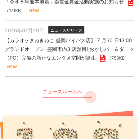
「令和８年熊本地震」義援金募金活動実施のお知らせ
（171KB）
2026年07月29日
ニュースリリース
【カラオケまねきねこ 盛岡バイパス店】 7 月30 日13:00
グランドオープン! 盛岡市内3 店舗目! おかしバー＆ダーツ
（PG）完備の新たなエンタメ空間が誕生
（750KB）
ニュースルームへ
2026年07月29日
2025年11月27日
2026年07月31日
ニュースリリース
プレスリリース
PR
「令和８年熊本地震」義援金募金活動実施のお知らせ
現代人のストレスをカラオケで浄化 年末年始は “歌で厄祓
【カラオケまねきねこ 千歳駅前店】8月7日17:00グランド
い”
オープン！ 千歳駅出てすぐ！駅直下の好ロケーションで
（171KB）
（891KB）