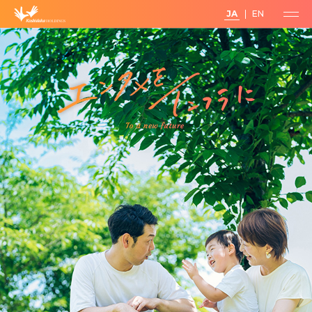
JA
EN