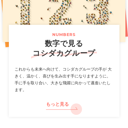
お得な記念イベントも開催！
（661KB）
2026年07月14日
2025年11月07日
プレスリリース
PR
2026年07月31日
ニュースリリース
「カラオケまねきねこ」フィリピン出店に関するお知らせ
新上位ブランド「カラオケ金のまねきねこ」で大人のカラ
オケ利用を促進し市場拡大へ
【カラオケまねきねこ 札幌平岸店】8 月 7 日 12:00 グラ
（117KB）
（789KB）
NUMBERS
ンドオープン!札幌平岸エリアに新たなエンタメ空間が誕
数字で見る
生!
（518KB）
2026年07月10日
適時開示
コシダカグループ
一覧
2026年8月期第３四半期 決算補足説明資料
2026年07月30日
ニュースリリース
（2,640KB）
これからも未来へ向けて、コシダカグループの手が 大
【カラオケまねきねこ 相模大野駅前店】 8 月 5 日 12:00
きく、温かく、喜びを生み出す手になりますように。
グランドオープン!プロ参戦のダーツイベントも開催!
手に手を取り合い、大きな飛躍に向かって邁進いたし
2026年07月10日
決算
ます。
（712KB）
2026年8月期 第３四半期決算短信〔日本基準〕(連結)
（577KB）
もっと見る
2026年07月29日
ニュースリリース
【カラオケまねきねこ 盛岡バイパス店】 7 月30 日13:00
2026年07月10日
適時開示
グランドオープン! 盛岡市内3 店舗目! おかしバー＆ダーツ